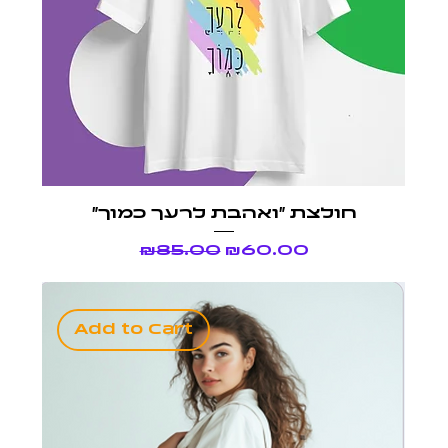
חולצת ״ואהבת לרעך כמוך״
Regular Price
Sale Price
₪85.00
₪60.00
Add to Cart