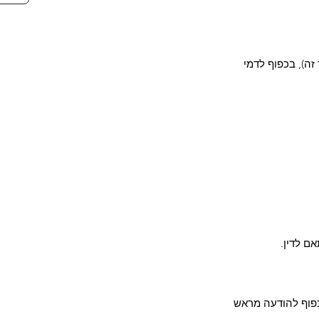
יטול במועד זה), בכפוף לדמי
אם לדין.
בכפוף להודעה מראש