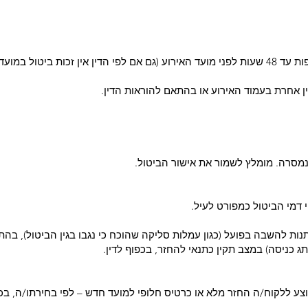
מבלי לגרוע מהאמור לעיל, ניתן לבטל השתתפות עד 48 שעות לפני מועד האירוע (גם אם לפי הדין אין זכות ב
ן אחרת בעמוד האירוע או בהתאם להוראות הדין.
מסרה. מומלץ לשמור את אישור הביטול.
 דמי הביטול כמפורט לעיל.
תנות להשבה בפועל (כגון עמלות סליקה שהוכח כי נגבו בגין הביטול), בהת
תג כניסה) במצב תקין כתנאי להחזר, בכפוף לדין.
, יוצע ללקוח/ה החזר מלא או כרטיס חלופי למועד חדש – לפי בחירתו/ה, 