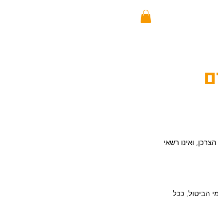
ם
מוצר מבית הצרכן, ואינו רשאי
 העוסק לגבות הוצאות התקנה עד ‎100‎ ₪ (בנוסף לדמי הביטול, ככל