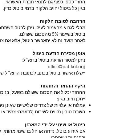
החזר כספי כפוף גם לתנאי חברת האשראי.
בגין כל ביטול יחויב הלקוח בדמי ביטול כדין.
הרחבה לטובת הלקוח
ביטול בשיעור ‎5%‎ מהסכום ששולם.
לאחר מועד זה לא יתאפשר ביטול, אלא אם צוי
אופן מסירת הודעת ביטול
ניתן למסור הודעת ביטול בדוא״ל:
office@bat-kol.org
יישלח אישור ביטול בכתב לכתובת הדוא״ל שנ
היקף ההחזר והחרגות
ההחזר יכלול את הסכום ששולם בפועל, בניכוי
ייתכן חיוב בגין:
עמלות או עלויות של צדדים שלישיים שאינן ני
השבת טובין נלווים לשירות (לדוגמה: צמיד או 
ביטול או שינוי על-ידי המארגן
אם אירוע בוטל, נדחה או חל בו שינוי מהותי
ולהנחיות שיימסרו.