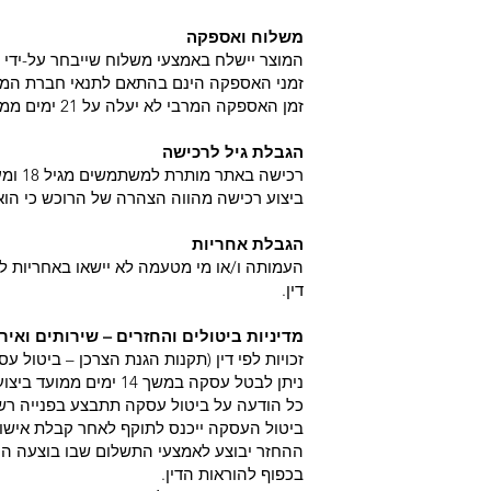
משלוח ואספקה
המוצר יישלח באמצעי משלוח שייבחר על-ידי
זמני האספקה הינם בהתאם לתנאי חברת המש
זמן האספקה המרבי לא יעלה על 21 ימים ממועד ביצוע ההזמנה, אלא אם צוין אחרת במפורש בעת הרכישה.
הגבלת גיל לרכישה
רכישה באתר מותרת למשתמשים מגיל ‎18‎ ומעלה בלבד.
ביצוע רכישה מהווה הצהרה של הרוכש כי הוא 
הגבלת אחריות
העמותה ו/או מי מטעמה לא יישאו באחריות לכ
דין.
מדיניות ביטולים והחזרים – שירותים ואיר
זכויות לפי דין (תקנות הגנת הצרכן – ביטול ע
ניתן לבטל עסקה במשך 14 ימים ממועד ביצוע ההזמנה/הרכישה ולא יאוחר מ-48 שעות לפני מועד האירוע.
כל הודעה על ביטול עסקה תתבצע בפנייה רש
ביטול העסקה ייכנס לתוקף לאחר קבלת אישור
ההחזר יבוצע לאמצעי התשלום שבו בוצעה הע
בכפוף להוראות הדין.