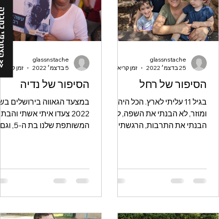
<< הצטרפי 
glassnstache
glassnstache
25 בדצמ׳ 2022
זמן קריאה 3 דקות
5 בדצמ׳ 2022
הסיפור של רחל
הסיפור של נדיה
בגיל 11 עליתי לארץ. הכל היה זר
במצעד הגאווה בירושלים בש
ומוזר, לא הבנתי את השפה, לא
2022 צעדו איתי אשתי והבת
הבנתי את התרבות, הרגשתי
המשותפת שלנו בת ה-5, וגם
אחרת ושונה בנוף המקומי.
ילדיי הגדולים. הם צעדו איתנו 
החוויה הזו נצרבה בי עמוק,
עם החברים שלהם ועשו את ז
והולידה צורך ורצון עז להשתייך,
בשיא הטבעיות. ילדיי מנישואי
להיות חלק מ, גם כשההשתייכות
ראשונים, כולם למדו או עדיין
באה על חשבון חלקים מהזהות
לומדים במוסדות החינוך הדת
שלי. אי שם בכיתה ח׳ באולפנת
בירושלים. כולם בקשר עם
חורב, כשהתאהבתי במדריכה
אביהם הדתי. לפני 9 שנים, ב