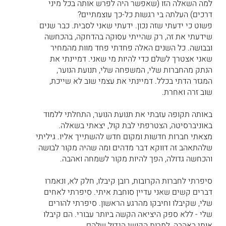
למה השאלה הזו (שאפשר היה לפרש אותה בכל מיני 
דרכים) העלתה בי רגשות כל-כך עוצמתיים?
פשוט כי ידעתי שזה נכון. ידעתי שאני לסבית. כבר שנים 
שידעתי את זה, רק שהייתי עסוקה בהדחקה, בהכחשה 
ובבושה. כל השנים האלה פחדתי פחד מוות מהמחיר 
שאני אצטרך לשלם כדי להיות מי שאני. דמיינתי את 
הנתק מהחברות שלי, המשפחה שלי, תנועת הנוער, 
המגזר הדתי בכלל. דמיינתי את עצמי שוב לא שייכת, 
שוב זרה ואחרת.
באותה תקופה עזבתי את תנועת הנוער, התחלתי ללמוד 
באוניברסיטה, הצטרפתי לבת קול, יצאתי בשאלה. 
מצאתי חברות חדשות ומקום חדש להשתייך אליו. גיליתי 
שלהתאהב זה דווקא דבר מדהים ומה שהיה מקור לבושה 
והכחשה גדולה, הפך להיות מקור לשמחה ואהבה. 
סיפרתי לחברות הקרובות, רובן קיבלו, חלק לא, ונאמרו 
דברים קשים שאני עדיין סוחבת איתי. סיפרתי לאחים 
שלי, שקיבלו וחיבקו מהרגע הראשון. סיפרתי להורים 
שלי - ללא ספק היציאה הקשה ביותר עבורי. הם קיבלו 
אותי באהבה, למרות הקושי הגדול שלהם.