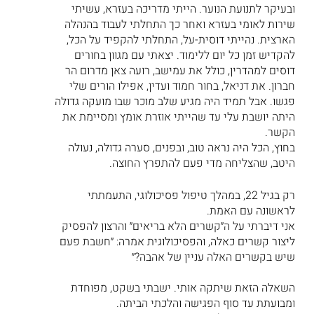
ובעיקר לתנועת הנוער. הייתי מדריכה בעזרא, עשיתי 
שירות לאומי בעזרא ואחר כך התחלתי לעבוד בהנהלה 
הארצית. נהייתי דוסית-על, התחלתי להקפיד על הכל, 
להקדיש זמן כל יום ללימוד. יצאתי עם מגוון בחורים 
דוסים למהדרין, כולל את עמישב, רועה צאן מדרום הר 
חברון. את דניאל, בחור חמוד ועדין, אפילו הורים שלי 
פגשו. אבל תמיד היה מגיע שלב מוכר שבו מועקה גדולה 
היתה יושבת עלי עד שהייתי אוזרת אומץ ומסיימת את 
הקשר.
בחוץ, הכל היה נראה טוב, ובפנים, סערה גדולה, נעולה 
היטב, שהצליחה מדי פעם להתפרץ החוצה.
רק בגיל 22, במהלך טיפול פסיכולוגי, התעמתתי 
לראשונה עם האמת.
אני דיברתי על ה״קשרים הלא בריאים״ והרצון להפסיק 
ליצור קשרים כאלה, והפסיכולוגית אמרה: ״חשבת פעם 
שיש בקשרים האלה עניין של אהבה?״
השאלה הזאת שיתקה אותי. ישבתי בשקט, מפוחדת 
ומבועתת עד סוף הפגישה והלכתי הביתה.