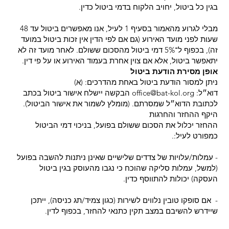
בגין כל ביטול, יחויב הלקוח בדמי ביטול כדין.
מבלי לגרוע מהאמור בסעיף 1 לעיל, אנו מאפשרים ביטול עד 48
שעות לפני מועד האירוע (גם אם לפי הדין אין זכות ביטול במועד
זה), בכפוף ל־5% דמי ביטול מהסכום ששולם. לאחר מועד זה לא
יתאפשר ביטול, אלא אם צוין אחרת בעמוד האירוע או על פי דין.
אופן מסירת הודעת ביטול
ניתן למסור הודעת ביטול באחת מהדרכים: (א)
דוא״ל:‫ office@bat-kol.org הבקשה יישלח אישור ביטול בכתב
לכתובת הדוא״ל שמסרתם. (מומלץ לשמור את אישור הביטול).
היקף ההחזר והחרגות
ההחזר יכלול את הסכום ששולם בפועל, בניכוי דמי הביטול
כמפורט לעיל:.
- עמלות/עלויות של צדדים שלישיים שאינן ניתנות להשבה בפועל
(למשל, עמלות סליקה שהוכח כי נגבו מהעוסק בגין ביטול
העסקה) יכולות להתווסף כדין.
- אם סופקו טובין נלווים לשירות (כגון צמיד/תג כניסה), ייתכן
שיידרש להשיבם במצב תקין כתנאי להחזר, בכפוף לדין.